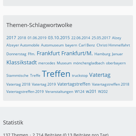
Themen-Schlagwortwolke
2017
03.10.2015
2018
01.06.2019
22.06.2014
25.05.2017
Alzey
Alzeyer Automobile
Automuseum
bayern
Carl Benz
Christi Himmelfahrt
Frankfurt
Frankfurt/M.
Donnerstag
Ffm.
Hamburg
Januar
Klassikstadt
mercedes
Museum
mönchengladbach
oberbayern
Treffen
Vatertag
Stammtische
Treffe
truckstop
Vatertagstreffen
Vatertag 2018
Vatertag 2019
Vatertagstreffen 2018
w201
Vatertagstreffen 2019
Veranstaltungen
W124
W202
Statistik
137 Themen
2.714 Beiträge (0,13 Beiträge pro Tag)