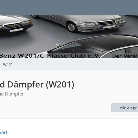
W201
d Dämpfer (W201)
und Dämpfer
Alle als g
wort