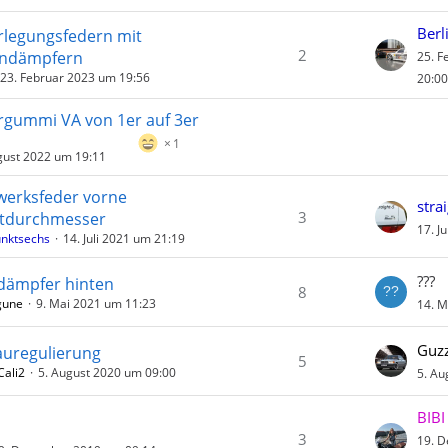
Berl
erlegungsfedern mit
2
endämpfern
25. F
23. Februar 2023 um 19:56
20:00
rgummi VA von 1er auf 3er
1
gust 2022 um 19:11
werksfeder vorne
stra
3
tdurchmesser
17. J
nktsechs
14. Juli 2021 um 21:19
???
dämpfer hinten
8
gune
9. Mai 2021 um 11:23
14. M
Guzz
auregulierung
5
Cali2
5. August 2020 um 09:00
5. Au
BIBI
3
19. 