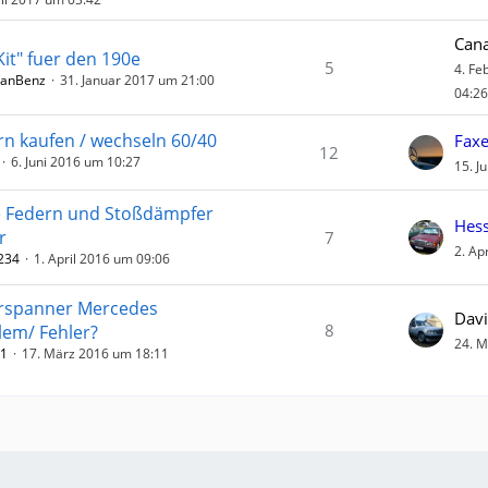
Can
-Kit" fuer den 190e
5
4. Fe
ianBenz
31. Januar 2017 um 21:00
04:26
rn kaufen / wechseln 60/40
Fax
12
6. Juni 2016 um 10:27
15. J
 Federn und Stoßdämpfer
Hes
r
7
2. Ap
234
1. April 2016 um 09:06
rspanner Mercedes
Dav
8
lem/ Fehler?
24. M
21
17. März 2016 um 18:11