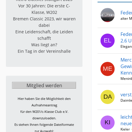
Vor 30 Jahren: Die erste C-
Fede
Klasse, W202
alter 
Bremen Classic 2023, wir waren
dabei
Eine Leidenschaft, die Leiden
Fede
schafft
2.6 
Was liegt an?
Elegan
Ein Tag in der Vereinshalle
Merc
Gewi
Kenn
Menin
Mitglied werden
vers
Hier haben Sie die Möglichkeit den
Daimle
Aufnahmeantrag
für den W201/c-Klasse Club e.V.
leic
downzuloaden.
neue
Es stehen Ihnen folgende Dateiformate
Kieler
zur Auswahl: