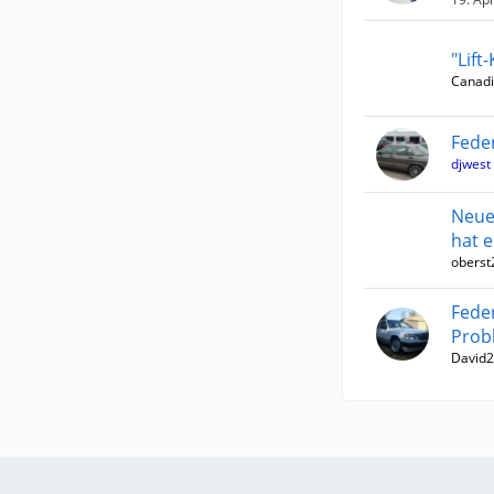
"Lift
Canad
Fede
djwest
Neue
hat e
oberst
Fede
Prob
David