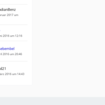
adianBenz
bruar 2017 um
e
uni 2016 um 12:16
sebembel
ril 2016 um 20:46
id21
ärz 2016 um 14:43