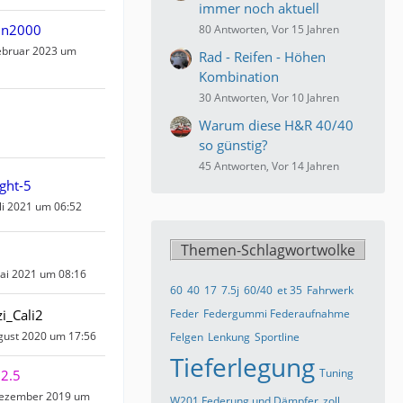
immer noch aktuell
in2000
80 Antworten, Vor 15 Jahren
ebruar 2023 um
Rad - Reifen - Höhen
Kombination
30 Antworten, Vor 10 Jahren
Warum diese H&R 40/40
so günstig?
45 Antworten, Vor 14 Jahren
ight-5
uli 2021 um 06:52
Themen-Schlagwortwolke
ai 2021 um 08:16
60
40
17
7.5j
60/40
et 35
Fahrwerk
i_Cali2
Feder
Federgummi Federaufnahme
gust 2020 um 17:56
Felgen
Lenkung
Sportline
Tieferlegung
Tuning
 2.5
Dezember 2019 um
W201 Federung und Dämpfer
zoll