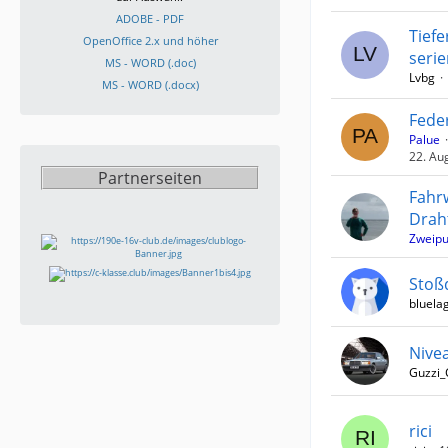
ADOBE - PDF
Tief
OpenOffice 2.x und höher
seri
MS - WORD (.doc)
Lvbg
MS - WORD (.docx)
Fede
Palue
22. Au
Partnerseiten
Fahr
Drah
Zweipu
Stoß
bluela
Nive
Guzzi_
rici