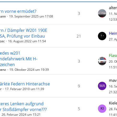
alte
rn vorne ermüdet?
3
11. 
Mann
19. September 2025 um 17:08
12:53
rn / Dämpfer W201 190E
Hei
USA, Prüfung vor Einbau
21
27. A
cec
16. August 2022 um 11:54
edes w201
Flas
ndefahrwerk Mit H-
3
20. O
zeichen
11:51
benz
19. Oktober 2024 um 19:39
mav
tärkte Federn Hinterachse
9
16. 
r
17. Februar 2010 um 11:39
21:32
Kiel
hteres Lenken aufgrund
5
r Stoßdämpfer vorne???
28. F
26. Februar 2024 um 15:21
11:41