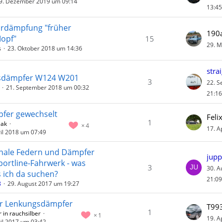
9. Dezember 2019 um 09:14
13:45
rdämpfung "früher
190
opf"
15
29. M
s
23. Oktober 2018 um 14:36
stra
sdämpfer W124 W201
3
22. 
21. September 2018 um 00:32
21:16
fer gewechselt
Feli
1
eak
4
17. A
ril 2018 um 07:49
inale Federn und Dämpfer
jupp
portline-Fahrwerk - was
3
30. A
 ich da suchen?
21:09
8
29. August 2017 um 19:27
r Lenkungsdämpfer
T99
1
 in rauchsilber
1
19. A
ril 2017 um 03:42