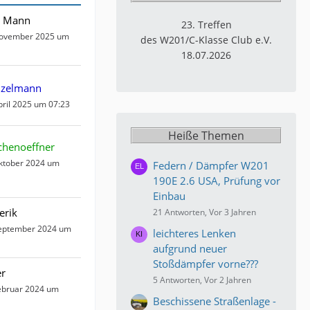
r Mann
23. Treffen
November 2025 um
des W201/C-Klasse Club e.V.
18.07.2026
nzelmann
pril 2025 um 07:23
Heiße Themen
chenoeffner
ktober 2024 um
Federn / Dämpfer W201
190E 2.6 USA, Prüfung vor
Einbau
erik
21 Antworten, Vor 3 Jahren
September 2024 um
leichteres Lenken
aufgrund neuer
Stoßdämpfer vorne???
er
5 Antworten, Vor 2 Jahren
ebruar 2024 um
Beschissene Straßenlage -