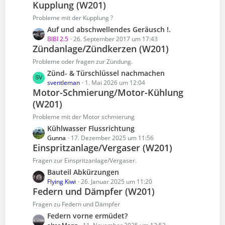
B
Kupplung (W201)
t
r
e
z
Probleme mit der Kupplung ?
ä
i
t
L
Auf und abschwellendes Geräusch !.
g
t
e
e
BIBI 2.5
26. September 2017 um 17:43
e
r
B
Zündanlage/Zündkerzen (W201)
t
ä
e
z
Probleme oder fragen zur Zündung.
g
i
t
e
L
Zünd- & Türschlüssel nachmachen
t
e
e
sventleman
1. Mai 2026 um 12:04
r
B
Motor-Schmierung/Motor-Kühlung
t
ä
e
(W201)
z
g
i
t
e
Probleme mit der Motor schmierung
t
e
L
Kühlwasser Flussrichtung
r
B
e
Gunna
17. Dezember 2025 um 11:56
ä
e
Einspritzanlage/Vergaser (W201)
t
g
i
z
e
Fragen zur Einspritzanlage/Vergaser.
t
t
L
Bauteil Abkürzungen
r
e
e
Flying Kiwi
26. Januar 2025 um 11:20
ä
B
Federn und Dämpfer (W201)
t
g
e
z
e
Fragen zu Federn und Dämpfer
i
t
L
Federn vorne ermüdet?
t
e