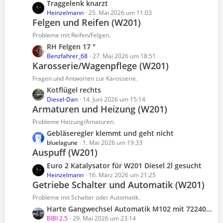
L
Traggelenk knarzt
t
e
e
Heinzelmann
25. Mai 2026 um 11:03
r
B
Felgen und Reifen (W201)
t
ä
e
z
Probleme mit Reifen/Felgen.
g
i
t
e
L
RH Felgen 17 "
t
e
e
Benzfahrer_68
27. Mai 2026 um 18:51
r
B
Karosserie/Wagenpflege (W201)
t
ä
e
z
Fragen und Antworten zur Karosserie.
g
i
t
e
L
Kotflügel rechts
t
e
e
Diesel-Dan
14. Juni 2026 um 15:14
r
B
Armaturen und Heizung (W201)
t
ä
e
z
Probleme Heizung/Amaturen.
g
i
t
e
L
Gebläseregler klemmt und geht nicht
t
e
e
bluelagune
1. Mai 2026 um 19:33
r
B
Auspuff (W201)
t
ä
e
z
L
Euro 2 Katalysator für W201 Diesel 2l gesucht
g
i
t
e
Heinzelmann
16. März 2026 um 21:25
e
t
e
Getriebe Schalter und Automatik (W201)
t
r
B
z
Probleme mit Schalter oder Automatik.
ä
e
t
L
Harte Gangwechsel Automatik M102 mit 722400 nach Tausch Zylinderkopfdichtung
g
i
e
e
BIBI 2.5
29. Mai 2026 um 23:14
e
t