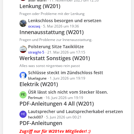
e
alter Mann
11. November 2025 um 12:53
r
B
Lenkung (W201)
t
ä
e
z
Fragen oder Probleme mit der Lenkung
g
i
t
e
L
Lenkschloss besorgen und ersetzen
t
e
e
ocezaq
5. Mai 2026 um 19:36
r
B
Innenausstattung (W201)
t
ä
e
z
Fragen und Probleme zur Innenausstattung.
g
i
t
e
L
Polsterung Sitze Taxiklötze
t
e
e
straight-5
21. Mai 2026 um 17:15
r
B
Werkstatt Sonstiges (W201)
t
ä
e
z
Alles was sonst nirgentwo rein passt
g
i
t
e
L
Schlüsse steckt im Zündschloss festt
t
e
e
bluelagune
1. Juni 2026 um 19:19
r
B
Elektrik (W201)
t
ä
e
z
L
ÜSR lässt sich nicht vom Stecker lösen.
g
i
t
e
Perlmutt
16. Juni 2026 um 19:19
e
t
e
PDF-Anleitungen 4 All (W201)
t
r
B
z
L
Lautsprecher und Lautsprecherkabel ersetzen
ä
e
t
e
hecki007
5. Juni 2026 um 00:21
g
i
e
PDF-Anleitungen
t
e
t
B
z
Zugriff nur für W201ev Mitglieder! ;)
r
e