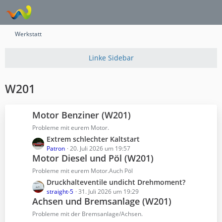
Werkstatt
W201
Motor Benziner (W201)
Probleme mit eurem Motor.
L
Extrem schlechter Kaltstart
e
Patron
20. Juli 2026 um 19:57
Motor Diesel und Pöl (W201)
t
z
Probleme mit eurem Motor.Auch Pöl
t
L
Druckhalteventile undicht Drehmoment?
e
e
straight-5
31. Juli 2026 um 19:29
B
Achsen und Bremsanlage (W201)
t
e
z
Probleme mit der Bremsanlage/Achsen.
i
t