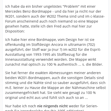
ich habe da ein bisher ungelöstes "Problem" mit einer
Mercedes Benz-Bordmappe - und da hier ja nicht nur der
W201, sondern auch der W202 Thema sind und im c-klasse-
Forum anscheinend auch noch niemand so eine Mappe
gesehen hatte, stelle ich den Fred auch mal hier zur
Disposition:
Ich habe hier eine Bordmappe, vom Design her ist sie
offenkundig im Stoffdesign Ancora in ultramarin (702)
ausgeführt, der Stoff war ja (nur ?) im w202 für die Esprit-
Ausstattung von 1993-1995 als Stoffbezug für die
Innenausstattung verwendet worden. Die Mappe wirkt
zunächst mal optisch zu 100 % authentisch ... s. die Bilder.
Sie hat ferner die exakten Abmessungen meiner anderen
beiden W201-Bordmappen, auch die sonstigen Details sind
stimmig und die Nähte sind so sauber ausgeführt, dass sich
m.E. keiner zu Hause die Mappe an der Nähmaschine selbst
zusammengefrickelt hat. Sie sieht wie gesagt zu 100 %
original und echt aus und fühlt sich auch so an ...
Nur habe ich noch
nie nirgends nicht
weder für Serien-
noch für irgendwelche der (bis 1995 editierten)