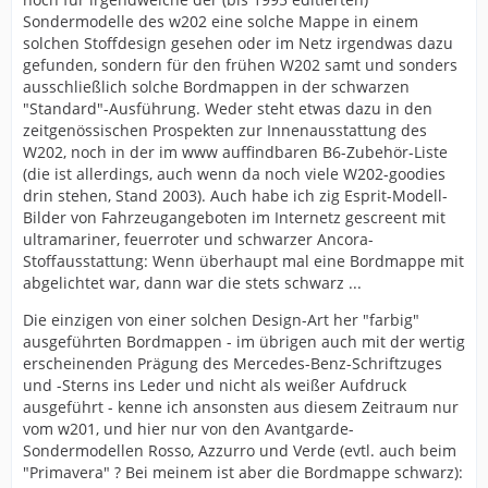
Sondermodelle des w202 eine solche Mappe in einem
solchen Stoffdesign gesehen oder im Netz irgendwas dazu
gefunden, sondern für den frühen W202 samt und sonders
ausschließlich solche Bordmappen in der schwarzen
"Standard"-Ausführung. Weder steht etwas dazu in den
zeitgenössischen Prospekten zur Innenausstattung des
W202, noch in der im www auffindbaren B6-Zubehör-Liste
(die ist allerdings, auch wenn da noch viele W202-goodies
drin stehen, Stand 2003). Auch habe ich zig Esprit-Modell-
Bilder von Fahrzeugangeboten im Internetz gescreent mit
ultramariner, feuerroter und schwarzer Ancora-
Stoffausstattung: Wenn überhaupt mal eine Bordmappe mit
abgelichtet war, dann war die stets schwarz ...
Die einzigen von einer solchen Design-Art her "farbig"
ausgeführten Bordmappen - im übrigen auch mit der wertig
erscheinenden Prägung des Mercedes-Benz-Schriftzuges
und -Sterns ins Leder und nicht als weißer Aufdruck
ausgeführt - kenne ich ansonsten aus diesem Zeitraum nur
vom w201, und hier nur von den Avantgarde-
Sondermodellen Rosso, Azzurro und Verde (evtl. auch beim
"Primavera" ? Bei meinem ist aber die Bordmappe schwarz):