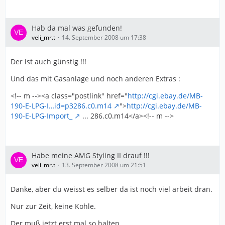
Hab da mal was gefunden!
veli_mr.t
14. September 2008 um 17:38
Der ist auch günstig !!!
Und das mit Gasanlage und noch anderen Extras :
<!-- m --><a class="postlink" href="
http://cgi.ebay.de/MB-
190-E-LPG-I…id=p3286.c0.m14
">
http://cgi.ebay.de/MB-
190-E-LPG-Import_
... 286.c0.m14</a><!-- m -->
Habe meine AMG Styling II drauf !!!
veli_mr.t
13. September 2008 um 21:51
Danke, aber du weisst es selber da ist noch viel arbeit dran.
Nur zur Zeit, keine Kohle.
Der muß jetzt erst mal so halten.