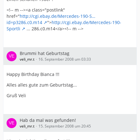
<!-- m --><a class="postlink"
href="
http://cgi.ebay.de/Mercedes-190-S…
id=p3286.c0.m14
">
http://cgi.ebay.de/Mercedes-190-
Sportli
... 286.c0.m14</a><!-- m -->
Brummi hat Geburtstag
veli_mr.t
16. September 2008 um 03:33
Happy Birthday Bianca !!!
Alles alles gute zum Geburtstag...
Gruß Veli
Hab da mal was gefunden!
veli_mr.t
15. September 2008 um 20:45