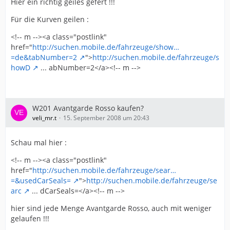
Hier ein richtig geiles gefert !!!
Für die Kurven geilen :
<!-- m --><a class="postlink"
href="
http://suchen.mobile.de/fahrzeuge/show…
=de&tabNumber=2
">
http://suchen.mobile.de/fahrzeuge/s
howD
... abNumber=2</a><!-- m -->
W201 Avantgarde Rosso kaufen?
veli_mr.t
15. September 2008 um 20:43
Schau mal hier :
<!-- m --><a class="postlink"
href="
http://suchen.mobile.de/fahrzeuge/sear…
=&usedCarSeals=
">
http://suchen.mobile.de/fahrzeuge/se
arc
... dCarSeals=</a><!-- m -->
hier sind jede Menge Avantgarde Rosso, auch mit weniger
gelaufen !!!