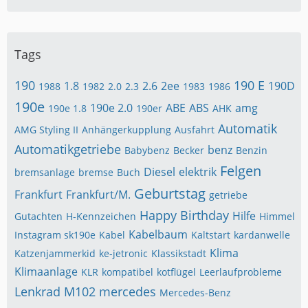
Tags
190
190 E
1.8
2.6
2ee
190D
1988
1982
2.0
2.3
1983
1986
190e
190e 2.0
ABE
ABS
amg
190e 1.8
190er
AHK
Automatik
AMG Styling II
Anhängerkupplung
Ausfahrt
Automatikgetriebe
benz
Babybenz
Becker
Benzin
Felgen
Diesel
elektrik
bremsanlage
bremse
Buch
Geburtstag
Frankfurt
Frankfurt/M.
getriebe
Happy Birthday
Hilfe
Gutachten
H-Kennzeichen
Himmel
Kabelbaum
Instagram sk190e
Kabel
Kaltstart
kardanwelle
Klima
Katzenjammerkid
ke-jetronic
Klassikstadt
Klimaanlage
KLR
kompatibel
kotflügel
Leerlaufprobleme
Lenkrad
M102
mercedes
Mercedes-Benz