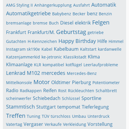
Automatik
AMG Styling II
Anhängerkupplung
Ausfahrt
Automatikgetriebe
benz
Babybenz
Becker
Benzin
Felgen
Diesel
elektrik
bremsanlage
bremse
Buch
Geburtstag
Frankfurt
Frankfurt/M.
getriebe
Happy Birthday
Hilfe
Gutachten
H-Kennzeichen
Himmel
Kabelbaum
Instagram sk190e
Kabel
Kaltstart
kardanwelle
Klima
Katzenjammerkid
ke-jetronic
Klassikstadt
Klimaanlage
KLR
kompatibel
kotflügel
Leerlaufprobleme
Lenkrad
M102
mercedes
Mercedes-Benz
Motor
Oldtimer
Pierburg
Mittelkonsole
Potentiometer
Radio
Reifen
Radkappen
Rost
Rückleuchten
Schaltbrett
Schiebedach
Sportline
scheinwerfer
Schlüssel
Stammtisch
Stuttgart
tempomat
Tieferlegung
Treffen
Tuning
TÜV
türschloss
Umbau
Unterdruck
Vergaser
Vorstellung
Vatertag
Verkaufe
Verkleidung